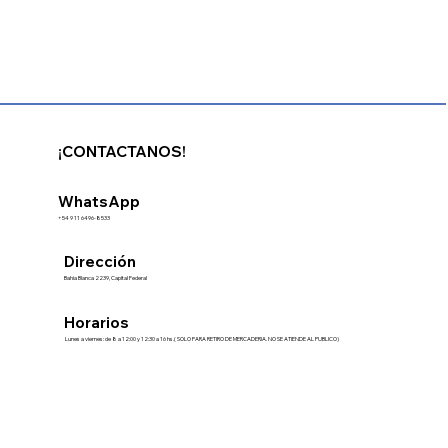
¡CONTACTANOS!
WhatsApp
+54 9 11 6496-8533
Dirección
Bahia Blanca 2239, Capital Federal
Horarios
Lunes a viernes: de 8 a 12:00 y 12:30 a 16 hs.( SOLO PARA RETIRO DE MERCADERIA. NO SE ATIENDE AL PUBLICO)