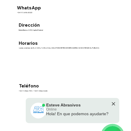
WhatsApp
+54 9 11 6496-8533
Dirección
Bahia Blanca 2239, Capital Federal
Horarios
Lunes a viernes: de 8 a 12:00 y 12:30 a 16 hs.( SOLO PARA RETIRO DE MERCADERIA. NO SE ATIENDE AL PUBLICO)
Teléfono
+54 11 4566-7701 / +5411 4566-3268
Esteve Abrasivos
Términos y Condiciones
Online
Hola! En que podemos ayudarte?
🗓️ Opening Hours: Mon-Fri 9:00 - 16:00