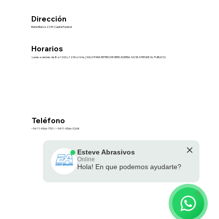
Dirección
Bahia Blanca 2239, Capital Federal
Horarios
Lunes a viernes: de 8 a 12:00 y 12:30 a 16 hs.( SOLO PARA RETIRO DE MERCADERIA. NO SE ATIENDE AL PUBLICO)
Teléfono
+54 11 4566-7701 / +5411 4566-3268
Esteve Abrasivos
Términos y Condiciones
Online
Hola! En que podemos ayudarte?
🗓️ Opening Hours: Mon-Fri 9:00 - 16:00