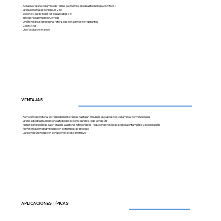
- Abrasivo: Grano cerámico de forma geométrica precisa (tecnología ACTIROX)
- Granulometría disponible: 36 y 60
- Soporte: Tela de poliéster pesado (peso Y)
- Tipo de recubrimiento: Cerrado
- Unión: Resina sobre resina, reforzada con aditivos refrigerantes
- Color: Azul
- Uso: Exclusivo en seco
VENTAJAS
🌟 Welcome to our help center!
- Remoción de material extremadamente rápida, hasta un 50% más que abrasivos cerámicos convencionales
- Grano autoafilable, mantiene alto poder de corte durante toda la vida útil
- Menor generación de calor, gracias a aditivos refrigerantes, reduciendo riesgo de sobrecalentamiento y decoloración
- Mayor productividad y reducción de tiempos de proceso
- Larga vida útil incluso en condiciones de uso intensivo
Tell us, how can we solve your issue?
Esteve Abrasivos
Tap to chat
APLICACIONES TÍPICAS