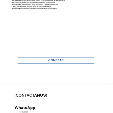
- Desbaste agresivo de acero inoxidable, acero al carbono y aleaciones de alta resistencia
- Preparación de cordones de soldadura, eliminación de escoria y rebabas
- Uso en industria metalmecánica, naval, aeroespacial y de fabricación pesada
- Compatible con lijadoras de banda ancha, de contacto y pedestal
- Especialmente recomendada para trabajos de alta presión y gran exigencia
COMPRAR
¡CONTACTANOS!
WhatsApp
+54 9 11 6496-8533