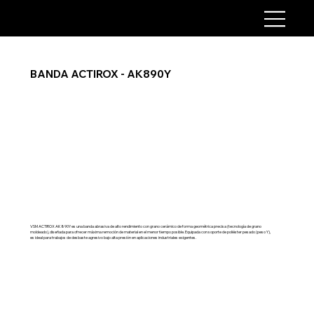
BANDA ACTIROX - AK890Y
VSM ACTIROX AK890Y es una banda abrasiva de alto rendimiento con grano cerámico de forma geométrica precisa (tecnología de grano
moldeado), diseñada para ofrecer máxima remoción de material en el menor tiempo posible. Equipada con soporte de poliéster pesado (peso Y),
es ideal para trabajos de desbaste agresivo bajo alta presión en aplicaciones industriales exigentes.