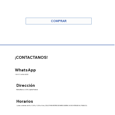
COMPRAR
¡CONTACTANOS!
WhatsApp
+54 9 11 6496-8533
Dirección
Bahia Blanca 2239, Capital Federal
Horarios
Lunes a viernes: de 8 a 12:00 y 12:30 a 16 hs.( SOLO PARA RETIRO DE MERCADERIA. NO SE ATIENDE AL PUBLICO)