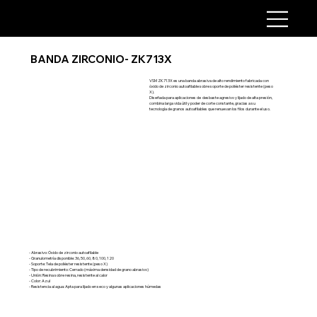
BANDA ZIRCONIO- ZK713X
VSM ZK713X es una banda abrasiva de alto rendimiento fabricada con
óxido de zirconio autoafilable sobre soporte de poliéster resistente (peso
X).
Diseñada para aplicaciones de desbaste agresivo y lijado de alta presión,
combina larga vida útil y poder de corte constante, gracias a su
tecnología de granos autoafilables que renuevan los filos durante el uso.
- Abrasivo: Óxido de zirconio autoafilable
- Granulometría disponible: 36, 50, 60, 80, 100, 120
- Soporte: Tela de poliéster resistente (peso X)
- Tipo de recubrimiento: Cerrado (máxima densidad de grano abrasivo)
- Unión: Resina sobre resina, resistente al calor
- Color: Azul
- Resistencia al agua: Apta para lijado en seco y algunas aplicaciones húmedas